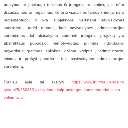
prekybos ar paslaugų teikimas iš įrenginių ar statinių joje nėra
draudžiamas ar negalimas. Kurorto vizualinės taršos kriterijai nėra
reglamentuoti, o yra subjektyviai vertinami savivaldybės
specialistų, todėl matant, kad savivaldybės administracijos
sprendimas dėl atsisakymo suderinti įrenginio projektą yra
abstraktaus pobūdžio, nemotyvuotas, priimtas individualiai
neįvertinus gretimos aplinkos, galima kreiptis į administracinį
teismą ir prašyti panaikinti tokį savivaldybės administracijos
sprendimą.
Plačiau apie tai skaityti
https://www.lrt.lt/naujienos/lrt-
tyrimai/5/2363331/lrt-tyrimas-kaip-palangos-konservatoriai-isuko-
velnio-rata