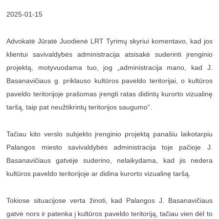
2025-01-15
Advokatė Jūratė Juodienė LRT Tyrimų skyriui komentavo, kad jos
klientui savivaldybės administracija atsisakė suderinti įrenginio
projektą, motyvuodama tuo, jog „administracija mano, kad J.
Basanavičiaus g. priklauso kultūros paveldo teritorijai, o kultūros
paveldo teritorijoje prašomas įrengti ratas didintų kurorto vizualinę
taršą, taip pat neužtikrintų teritorijos saugumo“.
Tačiau kito verslo subjekto įrenginio projektą panašiu laikotarpiu
Palangos miesto savivaldybės administracija toje pačioje J.
Basanavičiaus gatvėje suderino, nelaikydama, kad jis nedera
kultūros paveldo teritorijoje ar didina kurorto vizualinę taršą.
Tokiose situacijose verta žinoti, kad Palangos J. Basanavičiaus
gatvė nors ir patenka į kultūros paveldo teritoriją, tačiau vien dėl to